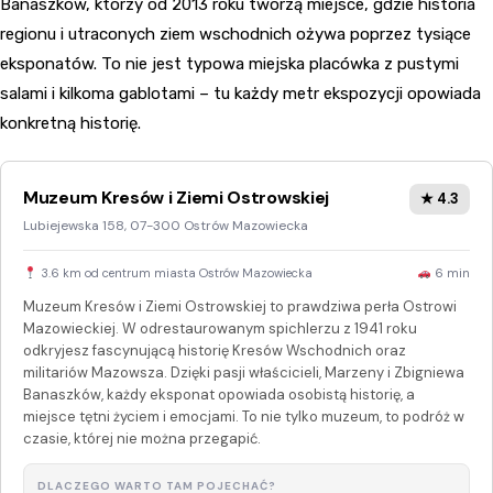
Banaszków, którzy od 2013 roku tworzą miejsce, gdzie historia
regionu i utraconych ziem wschodnich ożywa poprzez tysiące
eksponatów. To nie jest typowa miejska placówka z pustymi
salami i kilkoma gablotami – tu każdy metr ekspozycji opowiada
konkretną historię.
Muzeum Kresów i Ziemi Ostrowskiej
★ 4.3
Lubiejewska 158, 07-300 Ostrów Mazowiecka
3.6 km od centrum miasta Ostrów Mazowiecka
6 min
Muzeum Kresów i Ziemi Ostrowskiej to prawdziwa perła Ostrowi
Mazowieckiej. W odrestaurowanym spichlerzu z 1941 roku
odkryjesz fascynującą historię Kresów Wschodnich oraz
militariów Mazowsza. Dzięki pasji właścicieli, Marzeny i Zbigniewa
Banaszków, każdy eksponat opowiada osobistą historię, a
miejsce tętni życiem i emocjami. To nie tylko muzeum, to podróż w
czasie, której nie można przegapić.
DLACZEGO WARTO TAM POJECHAĆ?