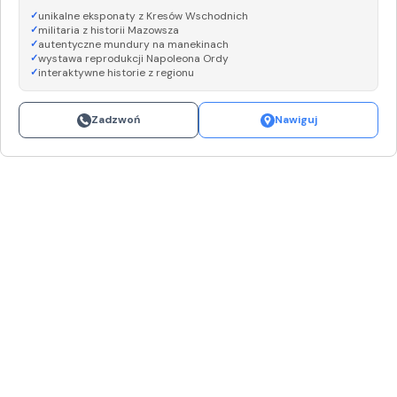
unikalne eksponaty z Kresów Wschodnich
militaria z historii Mazowsza
autentyczne mundury na manekinach
wystawa reprodukcji Napoleona Ordy
interaktywne historie z regionu
Zadzwoń
Nawiguj
Leaflet
|
©
OpenStreetMap
+
−