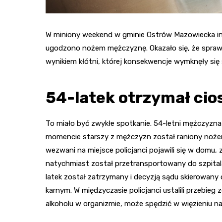
W miniony weekend w gminie Ostrów Mazowiecka in
ugodzono nożem mężczyznę. Okazało się, że spraw
wynikiem kłótni, której konsekwencje wymknęły się s
54-latek otrzymał ci
To miało być zwykłe spotkanie. 54-letni mężczyz
momencie starszy z mężczyzn został raniony noże
wezwani na miejsce policjanci pojawili się w domu, 
natychmiast został przetransportowany do szpitala
latek został zatrzymany i decyzją sądu skierowan
karnym. W międzyczasie policjanci ustalili przebieg z
alkoholu w organizmie, może spędzić w więzieniu naw