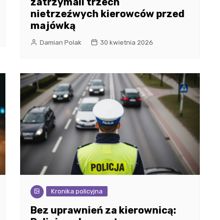
zatrzymali trzech
nietrzeźwych kierowców przed
majówką
Damian Polak
30 kwietnia 2026
Kronika policyjna
Bez uprawnień za kierownicą: