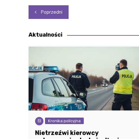
Nawigacja
Poprzedni
wpisu
Aktualności
Kronika policyjna
Nietrzeźwi kierowcy