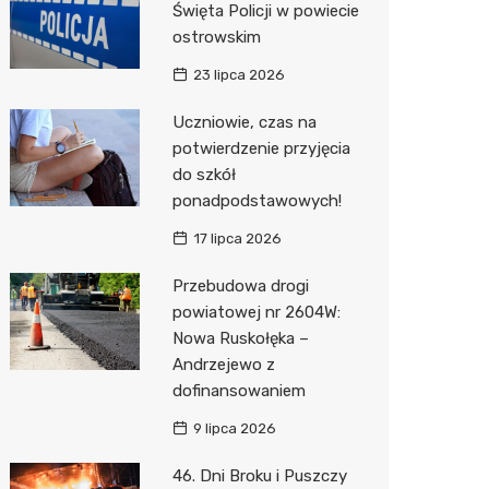
Święta Policji w powiecie
ostrowskim
Zwierzęta
Okulista
Pomoc 
Przedsz
Wesele
Sklep z
23 lipca 2026
Sklepy specjalistyczne
Fizjoter
Stacja 
Siłownia
Wetery
Jubiler
Uczniowie, czas na
Sieci handlowe
Dietety
Akumul
Optyk
Dino
potwierdzenie przyjęcia
do szkół
Usługi
Psychot
Stacja p
Sklep w
Kauflan
Drukarn
ponadpodstawowych!
Sklep m
Mechan
Sklep r
Stokrot
Dorabia
17 lipca 2026
Przycho
Kwiaciar
Żabka
Lombar
Przebudowa drogi
Media E
Geodet
powiatowej nr 2604W:
Nowa Ruskołęka –
Pepco
Meble n
Andrzejewo z
dofinansowaniem
Sinsey
Taxi
9 lipca 2026
Action
Fotogra
46. Dni Broku i Puszczy