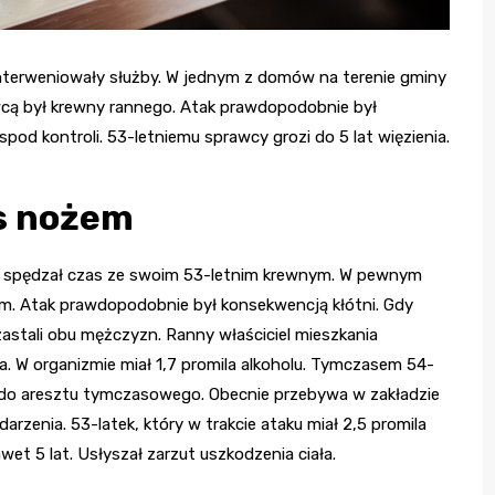
terweniowały służby. W jednym z domów na terenie gminy
cą był krewny rannego. Atak prawdopodobnie był
pod kontroli. 53-letniemu sprawcy grozi do 5 lat więzienia.
os nożem
na spędzał czas ze swoim 53-letnim krewnym. W pewnym
m. Atak prawdopodobnie był konsekwencją kłótni. Gdy
zastali obu mężczyzn. Ranny właściciel mieszkania
. W organizmie miał 1,7 promila alkoholu. Tymczasem 54-
y do aresztu tymczasowego. Obecnie przebywa w zakładzie
darzenia. 53-latek, który w trakcie ataku miał 2,5 promila
et 5 lat. Usłyszał zarzut uszkodzenia ciała.