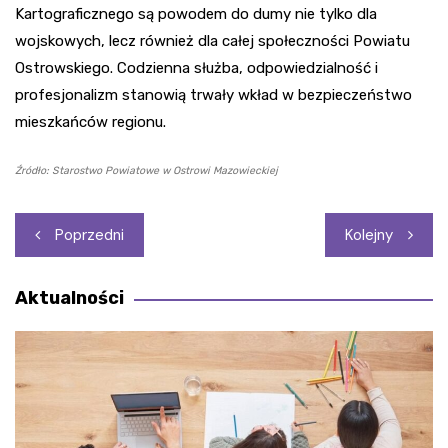
Kartograficznego są powodem do dumy nie tylko dla
wojskowych, lecz również dla całej społeczności Powiatu
Ostrowskiego. Codzienna służba, odpowiedzialność i
profesjonalizm stanowią trwały wkład w bezpieczeństwo
mieszkańców regionu.
Źródło: Starostwo Powiatowe w Ostrowi Mazowieckiej
Nawigacja
Poprzedni
Kolejny
wpisu
Aktualności