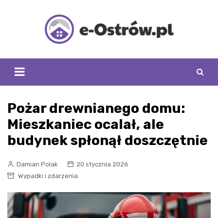
Skip
to
content
Pożar drewnianego domu:
Mieszkaniec ocalał, ale
budynek spłonął doszczętnie
Damian Polak
20 stycznia 2026
Wypadki i zdarzenia