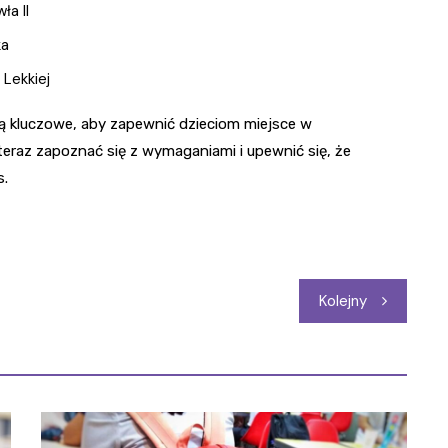
ła II
ka
 Lekkiej
są kluczowe, aby zapewnić dzieciom miejsce w
eraz zapoznać się z wymaganiami i upewnić się, że
s.
Kolejny