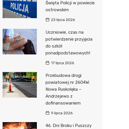
Święta Policji w powiecie
ostrowskim
Zwierzęta
Okulista
Pomoc 
Przedsz
Wesele
Sklep z
23 lipca 2026
Sklepy specjalistyczne
Fizjoter
Stacja 
Siłownia
Wetery
Jubiler
Uczniowie, czas na
Sieci handlowe
Dietety
Akumul
Optyk
Dino
potwierdzenie przyjęcia
do szkół
Usługi
Psychot
Stacja p
Sklep w
Kauflan
Drukarn
ponadpodstawowych!
Sklep m
Mechan
Sklep r
Stokrot
Dorabia
17 lipca 2026
Przycho
Kwiaciar
Żabka
Lombar
Przebudowa drogi
Media E
Geodet
powiatowej nr 2604W:
Nowa Ruskołęka –
Pepco
Meble n
Andrzejewo z
dofinansowaniem
Sinsey
Taxi
9 lipca 2026
Action
Fotogra
46. Dni Broku i Puszczy