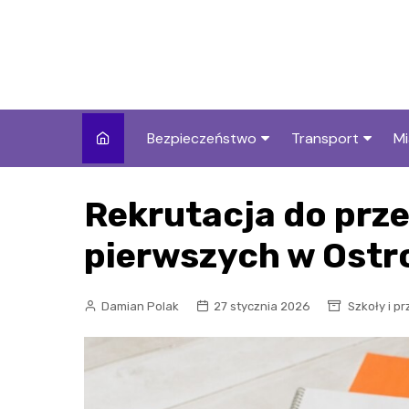
Skip
to
content
Bezpieczeństwo
Transport
Mi
Kronika policyjna
Komunikacja miej
I
Rekrutacja do przed
Wypadki i zdarzenia
Drogi i remonty
S
l
pierwszych w Ostr
Prewencja i edukacja
policyjna
Ś
Damian Polak
27 stycznia 2026
Szkoły i p
I