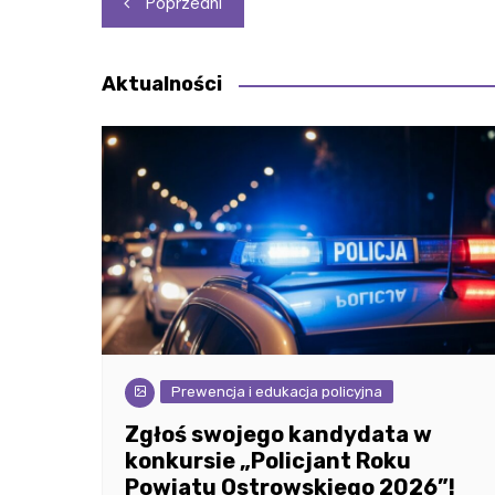
Poprzedni
wpisu
Aktualności
Prewencja i edukacja policyjna
Zgłoś swojego kandydata w
konkursie „Policjant Roku
Powiatu Ostrowskiego 2026”!