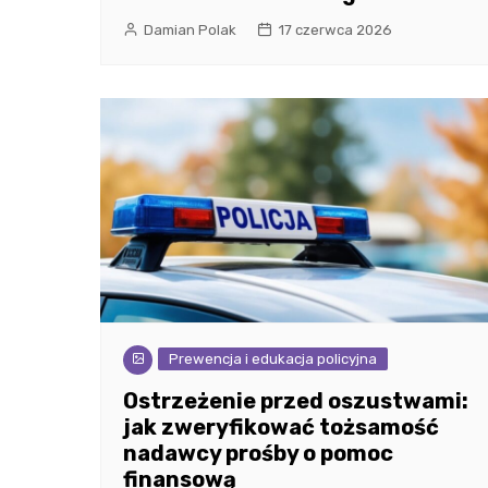
Damian Polak
17 czerwca 2026
Prewencja i edukacja policyjna
Ostrzeżenie przed oszustwami:
jak zweryfikować tożsamość
nadawcy prośby o pomoc
finansową