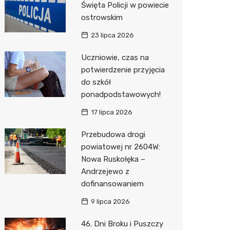
Święta Policji w powiecie
ostrowskim
Zwierzęta
Okulista
Pomoc 
Przedsz
Wesele
Sklep z
23 lipca 2026
Sklepy specjalistyczne
Fizjoter
Stacja 
Siłownia
Wetery
Jubiler
Uczniowie, czas na
Sieci handlowe
Dietety
Akumul
Optyk
Dino
potwierdzenie przyjęcia
do szkół
Usługi
Psychot
Stacja p
Sklep w
Kauflan
Drukarn
ponadpodstawowych!
Sklep m
Mechan
Sklep r
Stokrot
Dorabia
17 lipca 2026
Przycho
Kwiaciar
Żabka
Lombar
Przebudowa drogi
Media E
Geodet
powiatowej nr 2604W:
Nowa Ruskołęka –
Pepco
Meble n
Andrzejewo z
dofinansowaniem
Sinsey
Taxi
9 lipca 2026
Action
Fotogra
46. Dni Broku i Puszczy