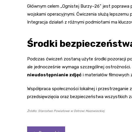
Głównym celem „Ognistej Burzy–26” jest poprawa p
wojskami operacyjnymi. Ćwiczenia służą lepszemu 
Integracja działań z różnymi podmiotami ma kluczo
Środki bezpieczeństwa
Podczas ćwiczeń zostaną użyte środki pozoracji po
ale jednocześnie wymaga szczególnej ostrożności.
nieudostępnianie zdjęć
i materiałów filmowych z
Współpraca społeczności lokalnej i przestrzegani
przedsięwzięcia oraz bezpieczeństwa wszystkich 
Źródło: Starostwo Powiatowe w Ostrowi Mazowieckiej
Nawigacja