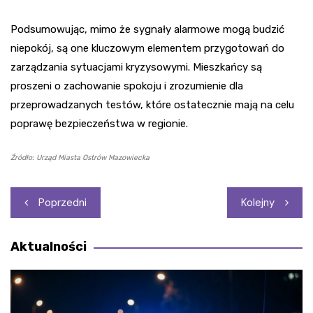
Podsumowując, mimo że sygnały alarmowe mogą budzić
niepokój, są one kluczowym elementem przygotowań do
zarządzania sytuacjami kryzysowymi. Mieszkańcy są
proszeni o zachowanie spokoju i zrozumienie dla
przeprowadzanych testów, które ostatecznie mają na celu
poprawę bezpieczeństwa w regionie.
Źródło: Urząd Miasta Ostrów Mazowiecka
Nawigacja
Poprzedni
Kolejny
wpisu
Aktualności