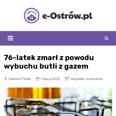
Skip
to
content
76-latek zmarł z powodu
wybuchu butli z gazem
Damian Polak
9 lipca 2022
Wypadki i zdarzenia