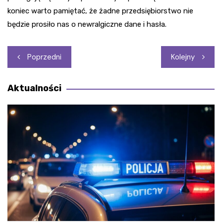
koniec warto pamiętać, że żadne przedsiębiorstwo nie
będzie prosiło nas o newralgiczne dane i hasła.
Nawigacja
Poprzedni
Kolejny
wpisu
Aktualności