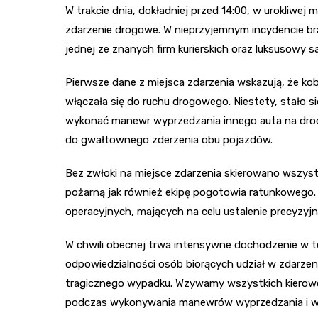
W trakcie dnia, dokładniej przed 14:00, w urokliwe
zdarzenie drogowe. W nieprzyjemnym incydencie br
jednej ze znanych firm kurierskich oraz luksusowy 
Pierwsze dane z miejsca zdarzenia wskazują, że kob
włączała się do ruchu drogowego. Niestety, stało
wykonać manewr wyprzedzania innego auta na drodz
do gwałtownego zderzenia obu pojazdów.
Bez zwłoki na miejsce zdarzenia skierowano wszystk
pożarną jak również ekipę pogotowia ratunkowego. 
operacyjnych, mających na celu ustalenie precyzyj
W chwili obecnej trwa intensywne dochodzenie w t
odpowiedzialności osób biorących udział w zdarzeni
tragicznego wypadku. Wzywamy wszystkich kierowc
podczas wykonywania manewrów wyprzedzania i włą