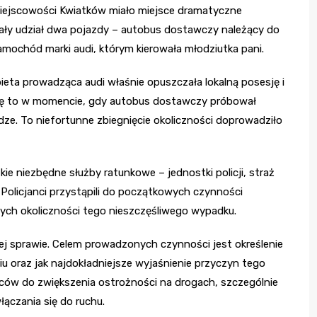
j miejscowości Kwiatków miało miejsce dramatyczne
ały udział dwa pojazdy – autobus dostawczy należący do
samochód marki audi, którym kierowała młodziutka pani.
ieta prowadząca audi właśnie opuszczała lokalną posesję i
 się to w momencie, gdy autobus dostawczy próbował
e. To niefortunne zbiegnięcie okoliczności doprowadziło
ie niezbędne służby ratunkowe – jednostki policji, straż
Policjanci przystąpili do początkowych czynności
nych okoliczności tego nieszczęśliwego wypadku.
ej sprawie. Celem prowadzonych czynności jest określenie
u oraz jak najdokładniejsze wyjaśnienie przyczyn tego
ów do zwiększenia ostrożności na drogach, szczególnie
czania się do ruchu.