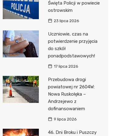
Święta Policji w powiecie
ostrowskim
Zwierzęta
Okulista
Pomoc 
Przedsz
Wesele
Sklep z
23 lipca 2026
Sklepy specjalistyczne
Fizjoter
Stacja 
Siłownia
Wetery
Jubiler
Uczniowie, czas na
Sieci handlowe
Dietety
Akumul
Optyk
Dino
potwierdzenie przyjęcia
do szkół
Usługi
Psychot
Stacja p
Sklep w
Kauflan
Drukarn
ponadpodstawowych!
Sklep m
Mechan
Sklep r
Stokrot
Dorabia
17 lipca 2026
Przycho
Kwiaciar
Żabka
Lombar
Przebudowa drogi
Media E
Geodet
powiatowej nr 2604W:
Nowa Ruskołęka –
Pepco
Meble n
Andrzejewo z
dofinansowaniem
Sinsey
Taxi
9 lipca 2026
Action
Fotogra
46. Dni Broku i Puszczy