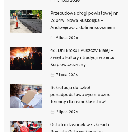
17 lipca 2026
Przebudowa drogi powiatowej nr
2604W: Nowa Ruskołęka –
Andrzejewo z dofinansowaniem
9 lipca 2026
46. Dni Broku i Puszczy Białej –
święto kultury i tradycji w sercu
Kurpiowszczyzny
7 lipca 2026
Rekrutacja do szkół
ponadpodstawowych: ważne
terminy dla ósmoklasistów!
2 lipca 2026
Ostatni dzwonek w szkołach
Powiatu Ostrowskiego na