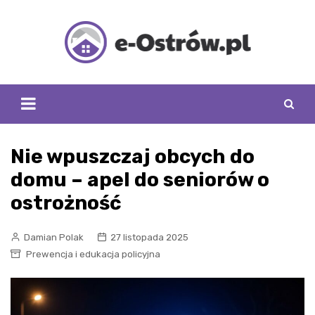
Skip
to
content
Nie wpuszczaj obcych do
domu – apel do seniorów o
ostrożność
Damian Polak
27 listopada 2025
Prewencja i edukacja policyjna