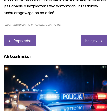
jest dbanie o bezpieczeństwo wszystkich uczestników
ruchu drogowego na co dzień.
Źródło: Aktualności KPP w Ostrowi Mazowieckiej
Nawigacja
Poprzedni
Kolejny
wpisu
Aktualności