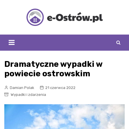
Skip
to
content
Dramatyczne wypadki w
powiecie ostrowskim
Damian Polak
21 czerwca 2022
Wypadki i zdarzenia