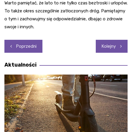
Warto pamiętać, że lato to nie tylko czas beztroski i urlopów.
To także okres szczególnie zatłoczonych dróg. Pamiętajmy
o tym i zachowujmy się odpowiedzialnie, dbając o zdrowie
swoje i innych.
Nawigacja
Poprzedni
Kolejny
wpisu
Aktualności