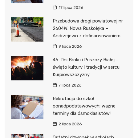
17 lipca 2026
Przebudowa drogi powiatowej nr
2604W: Nowa Ruskołęka –
Andrzejewo z dofinansowaniem
9 lipca 2026
46. Dni Broku i Puszczy Białej –
święto kultury i tradycji w sercu
Kurpiowszczyzny
7 lipca 2026
Rekrutacja do szkół
ponadpodstawowych: ważne
terminy dla ósmoklasistów!
2 lipca 2026
Ostatni dzwonek w szkołach