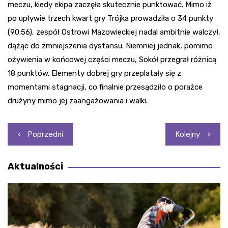
meczu, kiedy ekipa zaczęła skutecznie punktować. Mimo iż
po upływie trzech kwart gry Trójka prowadziła o 34 punkty
(90:56), zespół Ostrowi Mazowieckiej nadal ambitnie walczył,
dążąc do zmniejszenia dystansu. Niemniej jednak, pomimo
ożywienia w końcowej części meczu, Sokół przegrał różnicą
18 punktów. Elementy dobrej gry przeplatały się z
momentami stagnacji, co finalnie przesądziło o porażce
drużyny mimo jej zaangażowania i walki.
Nawigacja
Poprzedni
Kolejny
wpisu
Aktualności