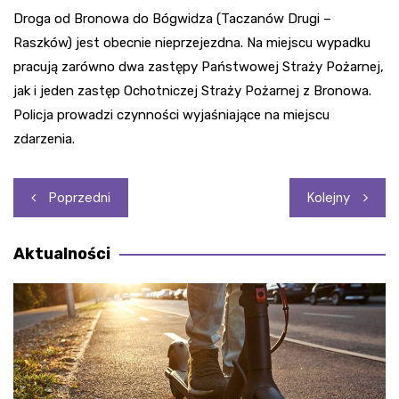
Droga od Bronowa do Bógwidza (Taczanów Drugi –
Raszków) jest obecnie nieprzejezdna. Na miejscu wypadku
pracują zarówno dwa zastępy Państwowej Straży Pożarnej,
jak i jeden zastęp Ochotniczej Straży Pożarnej z Bronowa.
Policja prowadzi czynności wyjaśniające na miejscu
zdarzenia.
Nawigacja
Poprzedni
Kolejny
wpisu
Aktualności