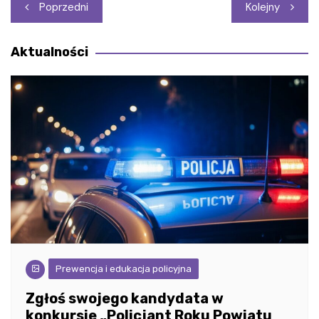
Nawigacja
Poprzedni
Kolejny
wpisu
Aktualności
Prewencja i edukacja policyjna
Zgłoś swojego kandydata w
konkursie „Policjant Roku Powiatu