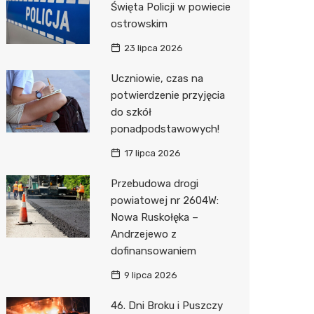
Święta Policji w powiecie
ostrowskim
Zwierzęta
Okulista
Pomoc 
Przedsz
Wesele
Sklep z
23 lipca 2026
Sklepy specjalistyczne
Fizjoter
Stacja 
Siłownia
Wetery
Jubiler
Uczniowie, czas na
Sieci handlowe
Dietety
Akumul
Optyk
Dino
potwierdzenie przyjęcia
do szkół
Usługi
Psychot
Stacja p
Sklep w
Kauflan
Drukarn
ponadpodstawowych!
Sklep m
Mechan
Sklep r
Stokrot
Dorabia
17 lipca 2026
Przycho
Kwiaciar
Żabka
Lombar
Przebudowa drogi
Media E
Geodet
powiatowej nr 2604W:
Nowa Ruskołęka –
Pepco
Meble n
Andrzejewo z
dofinansowaniem
Sinsey
Taxi
9 lipca 2026
Action
Fotogra
46. Dni Broku i Puszczy