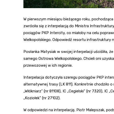
W pierwszym miesiącu bieżącego roku, pochodząca z
zwróciła się z interpelacją do Ministra Infrastruktu
pociągów PKP Intercity, co miałoby na celu popraw
Wielkopolskiego. Odpowiedź resortu infrastruktury
Posłanka Matysiak w swojej interpelacji uściśliła, ż
samego Ostrowa Wielkopolskiego. Chcieli oni uzyska
przewozowej w ich regionie.
Interpelacja dotyczyła szeregu pociągów PKP interci
alternatywnej trasy (LK 811). Konkretnie chodziło o n
„Włókniarz” (nr 81108), IC „Cegielski” (nr 7320), IC „C
„Koziołek” (nr 27102).
W odpowiedzi na interpelację, Piotr Malepszak, pods