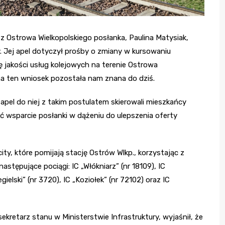
 Ostrowa Wielkopolskiego posłanka, Paulina Matysiak,
ry. Jej apel dotyczył prośby o zmiany w kursowaniu
ę jakości usług kolejowych na terenie Ostrowa
 na ten wniosek pozostała nam znana do dziś.
e apel do niej z takim postulatem skierowali mieszkańcy
ć wsparcie posłanki w dążeniu do ulepszenia oferty
ty, które pomijają stację Ostrów Wlkp., korzystając z
astępujące pociągi: IC „Włókniarz” (nr 18109), IC
egielski” (nr 3720), IC „Koziołek” (nr 72102) oraz IC
ekretarz stanu w Ministerstwie Infrastruktury, wyjaśnił, że