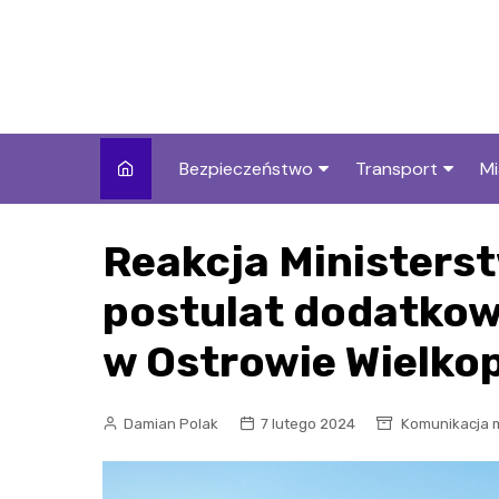
Skip
to
content
Bezpieczeństwo
Transport
Mi
Kronika policyjna
Komunikacja miej
I
Reakcja Ministerst
Wypadki i zdarzenia
Drogi i remonty
S
l
postulat dodatkow
Prewencja i edukacja
policyjna
Ś
w Ostrowie Wielko
I
Damian Polak
7 lutego 2024
Komunikacja 