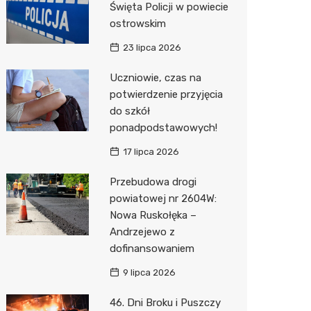
Święta Policji w powiecie
ostrowskim
Zwierzęta
Okulista
Pomoc 
Przedsz
Wesele
Sklep z
23 lipca 2026
Sklepy specjalistyczne
Fizjoter
Stacja 
Siłownia
Wetery
Jubiler
Uczniowie, czas na
Sieci handlowe
Dietety
Akumul
Optyk
Dino
potwierdzenie przyjęcia
do szkół
Usługi
Psychot
Stacja p
Sklep w
Kauflan
Drukarn
ponadpodstawowych!
Sklep m
Mechan
Sklep r
Stokrot
Dorabia
17 lipca 2026
Przycho
Kwiaciar
Żabka
Lombar
Przebudowa drogi
Media E
Geodet
powiatowej nr 2604W:
Nowa Ruskołęka –
Pepco
Meble n
Andrzejewo z
dofinansowaniem
Sinsey
Taxi
9 lipca 2026
Action
Fotogra
46. Dni Broku i Puszczy