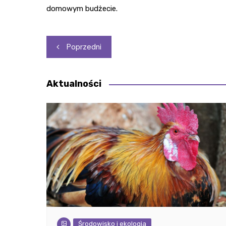
domowym budżecie.
Nawigacja
Poprzedni
wpisu
Aktualności
Środowisko i ekologia